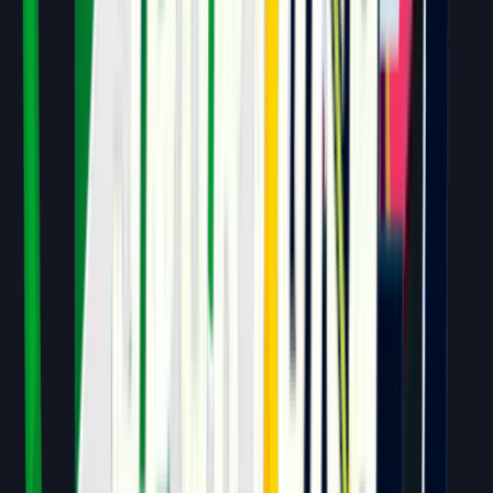
Payout: 1-2 days