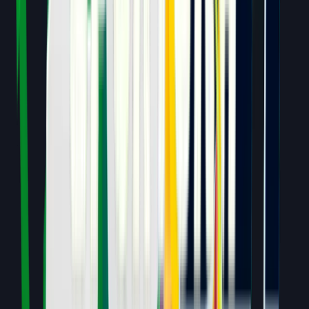
Games: 2,300+
Casino besuchen
Mehr Infos
3
RichardCasino
Established in
2023
★
4.6
/5
Very Good