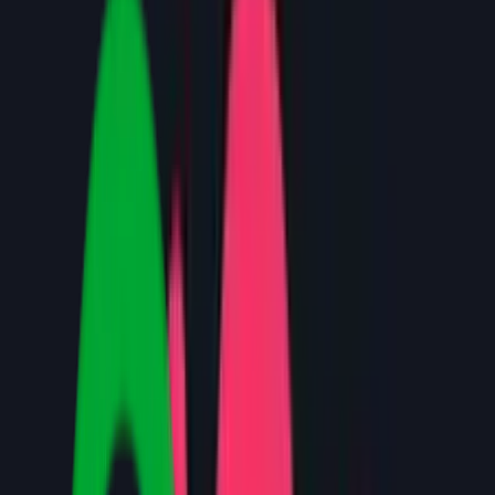
Games: 6,000+
Casino besuchen
Mehr Infos
LuckyDreams
Established in
2021
★
4.6
/5
Very Good