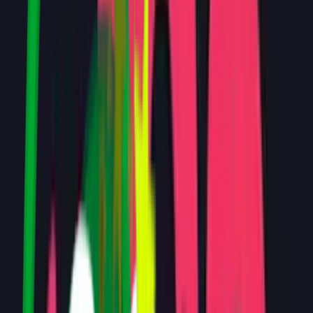
Payout: 0-1 days