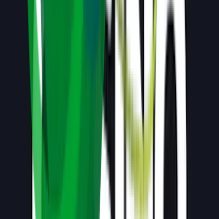
Games: 1,500+
Casino besuchen
Mehr Infos
RichardCasino
Established in
2023
★
4.6
/5
Very Good
Willkommen im Richard Casino 5.000 € + 500 FS