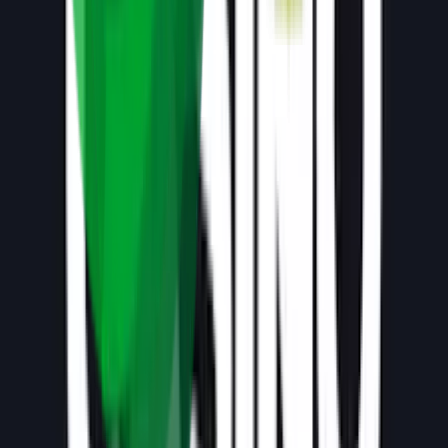
RTP: 97.57%