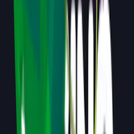
Payout: 1-3 days