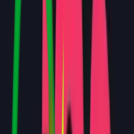
RTP: 98.32%