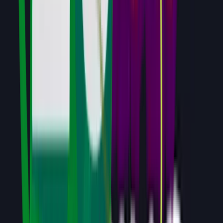
RTP: 97.57%