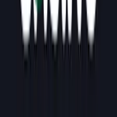
Games: 1,500+
Casino besuchen
Mehr Infos
Mehr Top-Casinos